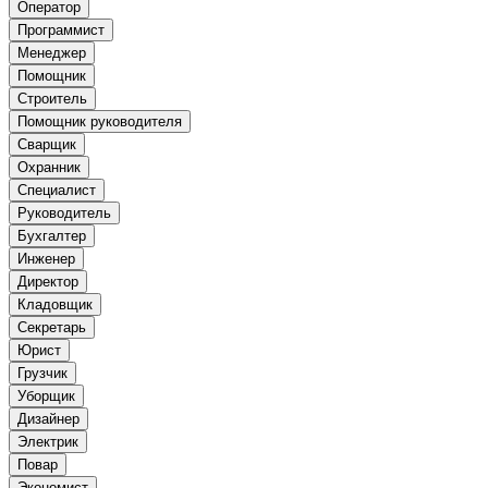
Оператор
Программист
Менеджер
Помощник
Строитель
Помощник руководителя
Сварщик
Охранник
Специалист
Руководитель
Бухгалтер
Инженер
Директор
Кладовщик
Секретарь
Юрист
Грузчик
Уборщик
Дизайнер
Электрик
Повар
Экономист