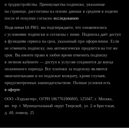
тратите много времени на поиск и вручную поднимаете
и трудоустройства. Преимущества подписки, указанные
резюме
на странице, рассчитаны на основе данных в среднем в неделю
после её покупки согласно
хотите сравнить себя с конкурентами и оценить шансы
исследованию
Подключая hh PRO, вы подтверждаете, что ознакомились
с условиями подписки и согласны с ними. Подписка даёт доступ
к функциям сервиса на срок, указанный при оформлении. Если
не отменить подписку, она автоматически продлится на тот же
срок. Вы имеете право в любое время отменить подписку
в личном кабинете — доступ к услугам сохранится до конца
оплаченного периода. Все платежи за подписку являются
окончательными и не подлежат возврату, кроме случаев,
предусмотренных законодательством. Полные условия есть
в оферте
ООО «Хэдхантер», ОГРН 1067761906805, 125047, г. Москва,
вн. тер. г. Муниципальный округ Тверской, ул. 2-я Брестская,
д. 48, помещ. 25