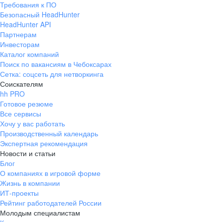
Требования к ПО
pr@ural.hh.ru
Безопасный HeadHunter
HeadHunter API
Краснодар
Партнерам
Инвесторам
ул. Янковского, д. 169, 7 этаж,
Каталог компаний
706 каб.
Поиск по вакансиям в Чебоксарах
+7 861 205-55-57
Сетка: соцсеть для нетворкинга
pr@krd.hh.ru
Соискателям
hh PRO
Готовое резюме
Владивосток
Все сервисы
пер. Ланинский д. 4, офис 3.4
Хочу у вас работать
Производственный календарь
+7 423 202-33-28
Экспертная рекомендация
pr@dv.hh.ru
Новости и статьи
Блог
Новосибирск
О компаниях в игровой форме
Жизнь в компании
ул. Большевистская, д. 35,
ИТ-проекты
помещение 21
Рейтинг работодателей России
+7 383 207-94-64
Молодым специалистам