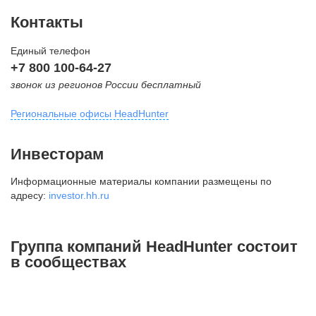
Контакты
Единый телефон
+7 800 100-64-27
звонок из регионов России бесплатный
Региональные офисы HeadHunter
Москва
Инвесторам
внутригородская территория
Информационные материалы компании размещены по
Муниципальный округ Тверской,
адресу:
investor.hh.ru
2-я Брестская ул., д. 48,
помещение 25
+7 495 974-64-27
Группа компаний HeadHunter состоит
+7 495 980-64-27
в сообществах
+7 495 134-92-24
press@hh.ru