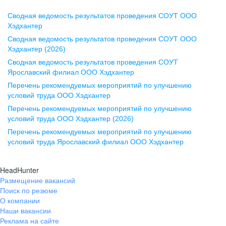
Сводная ведомость результатов проведения СОУТ ООО
Воронеж
Хэдхантер
Сводная ведомость результатов проведения СОУТ ООО
ул. Комиссаржевской, д. 10,
Хэдхантер (2026)
офис 1212
Сводная ведомость результатов проведения СОУТ
+7 473 280-05-05
Ярославский филиал ООО Хэдхантер
pr@vrn.hh.ru
Перечень рекомендуемых мероприятий по улучшению
условий труда ООО Хэдхантер
Казань
Перечень рекомендуемых мероприятий по улучшению
ул. Спартаковская, д. 2А, этаж 3,
условий труда ООО Хэдхантер (2026)
помещение 15
Перечень рекомендуемых мероприятий по улучшению
условий труда Ярославский филиал ООО Хэдхантер
+7 843 212-12-50
pr@kzn.hh.ru
HeadHunter
Размещение вакансий
Екатеринбург
Поиск по резюме
ул. Боевых Дружин, стр. 20,
О компании
5 этаж, офис 505, 521
Наши вакансии
Реклама на сайте
+7 343 226-79-99