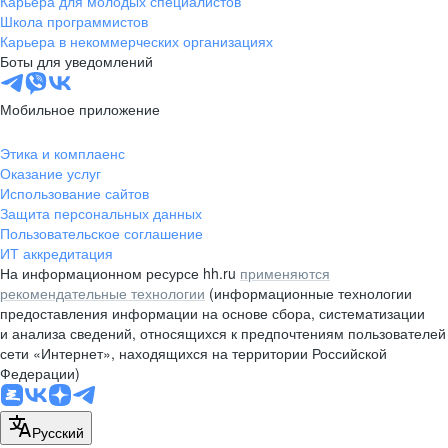
Карьера для молодых специалистов
pr@nsk.hh.ru
Школа программистов
Карьера в некоммерческих организациях
Минск
Боты для уведомлений
пр-т Дзержинского, д. 57,
10 этаж, помещение 45-1
Мобильное приложение
+375 (17)
336-03-02
Этика и комплаенс
pr@rabota.by
Оказание услуг
Использование сайтов
Алматы
Защита персональных данных
Пользовательское соглашение
пр. Абая, д. 151, БЦ Алатау,
ИТ аккредитация
12 этаж, офис 1209
На информационном ресурсе hh.ru
применяются
+7 727 232-13-13
рекомендательные технологии
(информационные технологии
pr@headhunter.com.kz
предоставления информации на основе сбора, систематизации
и анализа сведений, относящихся к предпочтениям пользователей
сети «Интернет», находящихся на территории Российской
Федерации)
Русский