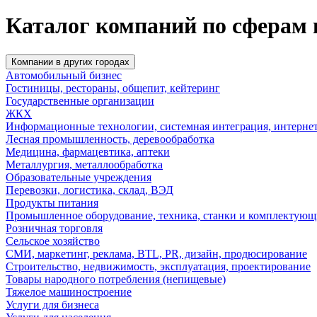
Каталог компаний по сферам 
Компании в других городах
Автомобильный бизнес
Гостиницы, рестораны, общепит, кейтеринг
Государственные организации
ЖКХ
Информационные технологии, системная интеграция, интерне
Лесная промышленность, деревообработка
Медицина, фармацевтика, аптеки
Металлургия, металлообработка
Образовательные учреждения
Перевозки, логистика, склад, ВЭД
Продукты питания
Промышленное оборудование, техника, станки и комплектующ
Розничная торговля
Сельское хозяйство
СМИ, маркетинг, реклама, BTL, PR, дизайн, продюсирование
Строительство, недвижимость, эксплуатация, проектирование
Товары народного потребления (непищевые)
Тяжелое машиностроение
Услуги для бизнеса