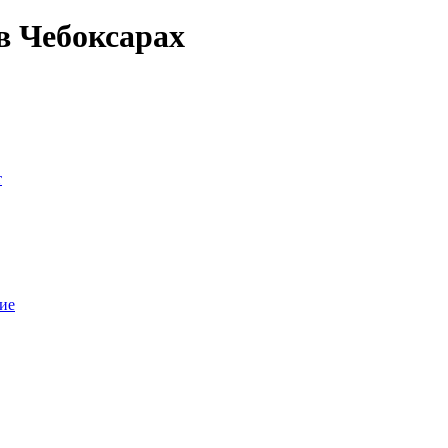
в Чебоксарах
т
ие