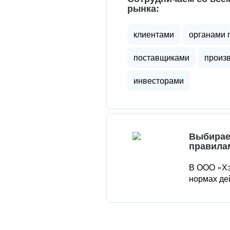
рынка:
клиентами
органами 
поставщиками
произ
инвесторами
Выбирае
правила
В ООО «Хэ
нормах де