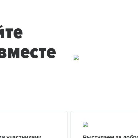
йте
вместе
ми участниками
Выступаем за добр