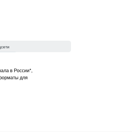
цсети
ала в России*,
 форматы для