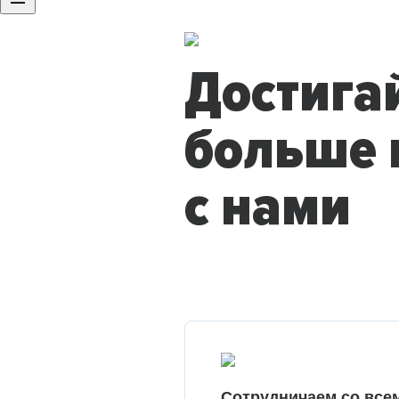
Достига
больше 
с нами
Сотрудничаем со все