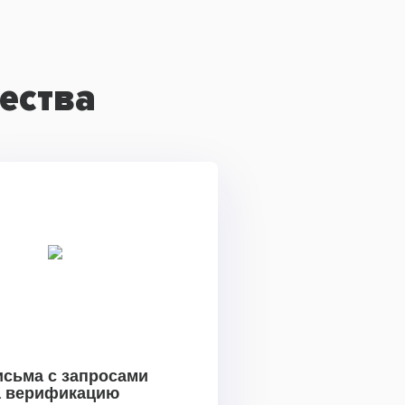
ества
исьма с запросами
а верификацию