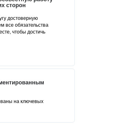
их сторон
угу достоверную
м все обязательства
сте, чтобы достичь
аментированным
ованы на ключевых