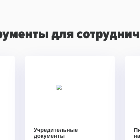
рументы для сотруднич
Учредительные
П
документы
н