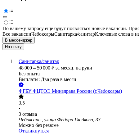
По вашему запросу ещё будут появляться новые вакансии. При
Все вакансии
Чебоксары
Санитарка/санитар
Ключевые слова в н
В мессенджер
На почту
Санитарка/санитар
48 000
–
50 000
₽
за месяц,
на руки
Без опыта
Выплаты: Два раза в месяц
ФГБУ ФЦТОЭ Минздрава России (г.Чебоксары)
3.5
•
3
отзыва
Чебоксары, улица Фёдора Гладкова, 33
Можно без резюме
Откликнуться