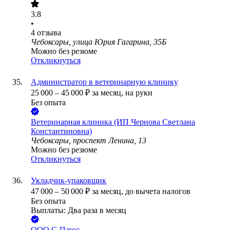
3.8
•
4
отзыва
Чебоксары, улица Юрия Гагарина, 35Б
Можно без резюме
Откликнуться
Администратор в ветеринарную клинику
25 000
–
45 000
₽
за месяц,
на руки
Без опыта
Ветеринарная клиника (ИП Чернова Светлана
Константиновна)
Чебоксары, проспект Ленина, 13
Можно без резюме
Откликнуться
Укладчик-упаковщик
47 000
–
50 000
₽
за месяц,
до вычета налогов
Без опыта
Выплаты: Два раза в месяц
ООО
С-Плюс