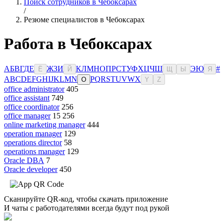
Поиск сотрудников в Чебоксарах
/
Резюме специалистов в Чебоксарах
Работа в Чебоксарах
А
Б
В
Г
Д
Е
Ж
З
И
К
Л
М
Н
О
П
Р
С
Т
У
Ф
Х
Ц
Ч
Ш
Э
Ю
#
Ё
Й
Щ
Ы
Я
A
B
C
D
E
F
G
H
I
J
K
L
M
N
P
Q
R
S
T
U
V
W
X
O
Y
Z
office administrator
405
office assistant
749
office coordinator
256
office manager
15 256
online marketing manager
444
operation manager
129
operations director
58
operations manager
129
Oracle DBA
7
Oracle developer
450
Сканируйте QR-код, чтобы скачать приложение
И чаты с работодателями всегда будут под рукой