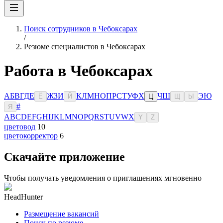
Поиск сотрудников в Чебоксарах
/
Резюме специалистов в Чебоксарах
Работа в Чебоксарах
А
Б
В
Г
Д
Е
Ж
З
И
К
Л
М
Н
О
П
Р
С
Т
У
Ф
Х
Ч
Ш
Э
Ю
Ё
Й
Ц
Щ
Ы
#
Я
A
B
C
D
E
F
G
H
I
J
K
L
M
N
O
P
Q
R
S
T
U
V
W
X
Y
Z
цветовод
10
цветокорректор
6
Скачайте приложение
Чтобы получать уведомления о приглашениях мгновенно
HeadHunter
Размещение вакансий
Поиск по резюме